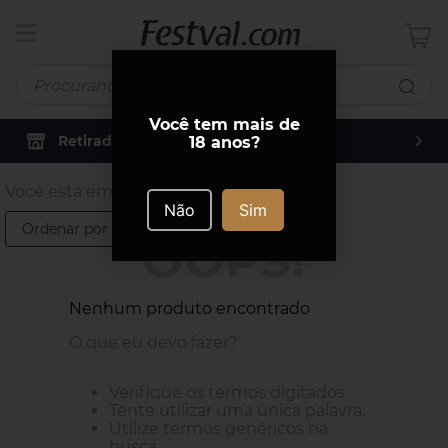
Procurando algo?
Você tem mais de
Retirada
Carlos De Carvalho
18 anos?
em
Você está em:
Italiano
Não
Sim
Ordenar por
OOPS!
Nenhum produto encontrado
O que eu devo fazer?
Verifique os termos digitados.
Tente utilizar uma única palavra.
Utilize termos genéricos na
busca.