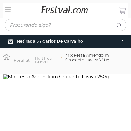
Procurando algo?
Retirada
Carlos De Carvalho
em
Mix Festa Amendoim
Hortifrúti
Crocante Laviva 250g
Hortifrúti
Festval