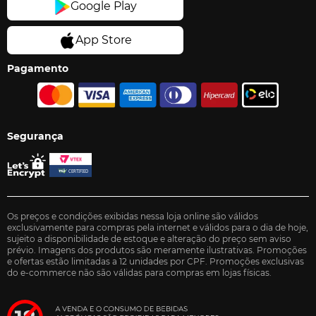
Pagamento
Segurança
Os preços e condições exibidas nessa loja online são válidos
exclusivamente para compras pela internet e válidos para o dia de hoje,
sujeito a disponibilidade de estoque e alteração do preço sem aviso
prévio. Imagens dos produtos são meramente ilustrativas. Promoções
e ofertas estão limitadas a 12 unidades por CPF. Promoções exclusivas
do e-commerce não são válidas para compras em lojas físicas.