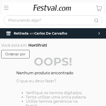
Procurando algo?
Retirada
Carlos De Carvalho
em
Você está em:
Hortifrúti
Ordenar por
OOPS!
Nenhum produto encontrado
O que eu devo fazer?
Verifique os termos digitados.
Tente utilizar uma única palavra.
Utilize termos genéricos na
busca.