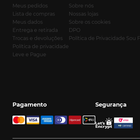
Meus pedidos
Sobre nós
Lista de compras
Nossas lojas
Meus dados
Sobre os cookies
Entrega e retirada
DPO
Trocas e devoluções
Política de Privacidade Sou 
Política de privacidade
Leve e Pague
Pagamento
Segurança