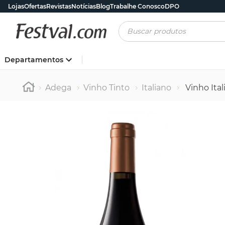
Lojas
Ofertas
Revistas
Notícias
Blog
Trabalhe Conosco
DPO
Buscar produtos
Departamentos
Adega
Vinho Tinto
Italiano
Vinho Ita