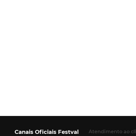
Canais Oficiais Festval
Atendimento ao cl