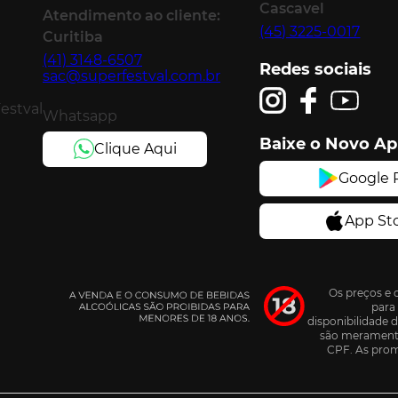
Cascavel
Atendimento ao cliente:
(45) 3225-0017
Curitiba
(41) 3148-6507
Redes sociais
sac@superfestval.com.br
Festval
Whatsapp
Baixe o Novo A
Os preços e 
para 
disponibilidade 
são meramente 
CPF. As prom