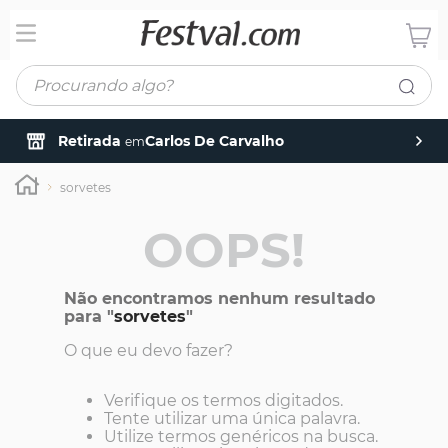
Procurando algo?
Retirada
Carlos De Carvalho
em
sorvetes
OOPS!
Não encontramos nenhum resultado
para "
sorvetes
"
O que eu devo fazer?
Verifique os termos digitados.
Tente utilizar uma única palavra.
Utilize termos genéricos na busca.