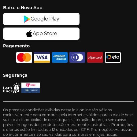
Baixe o Novo App
Pagamento
Segurança
Os preços e condições exibidas nessa loja online são válidos
exclusivamente para compras pela internet e válidos para o dia de hoje,
sujeito a disponibilidade de estoque e alteração do preço sem aviso
prévio. Imagens dos produtos são meramente ilustrativas. Promoções
e ofertas estão limitadas a 12 unidades por CPF. Promoções exclusivas
do e-commerce não são válidas para compras em lojas físicas.