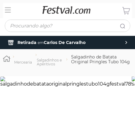
Procurando algo?
Retirada
Carlos De Carvalho
em
Salgadinho de Batata
Salgadinhos e
Original Pringles Tubo 104g
Mercearia
Aperitivos