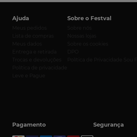
Ajuda
Sobre o Festval
Meus pedidos
Sobre nós
Lista de compras
Nossas lojas
Meus dados
Sobre os cookies
Entrega e retirada
DPO
Trocas e devoluções
Política de Privacidade Sou 
Política de privacidade
Leve e Pague
Pagamento
Segurança