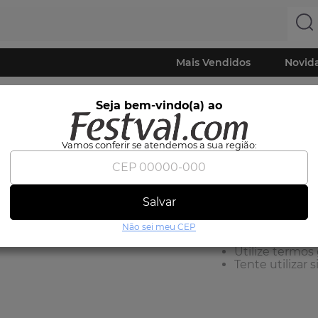
Mais Vendidos
Novid
fé
Seja bem-vindo(a) ao
Vamos conferir se atendemos a sua região:
Nenhum produto e
O que eu devo faze
Salvar
OOPS!
Verifique os t
Não sei meu CEP
Tente utilizar 
Utilize termos
Tente utilizar