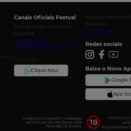
Canais Oficiais Festval
Atendimento ao cl
Cascavel
Atendimento ao cliente:
(45) 3225-0017
Curitiba
(41) 3148-6507
Redes sociais
sac@superfestval.com.br
Festval
Whatsapp
Baixe o Novo A
Os preços e 
para 
disponibilidade 