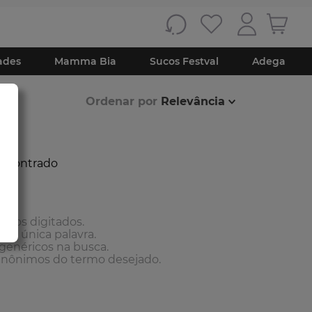
ades
Mamma Bia
Sucos Festval
Adega
Ordenar por
Relevância
ncontrado
r?
ermos digitados.
uma única palavra.
 genéricos na busca.
 sinônimos do termo desejado.