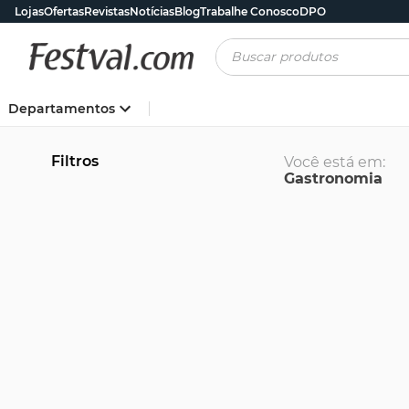
Lojas
Ofertas
Revistas
Notícias
Blog
Trabalhe Conosco
DPO
Buscar produtos
Departamentos
Filtros
Você está em:
Gastronomia