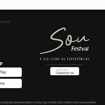
iente:
pp
condições apresentados nesta loja online são válidos exclusivamente