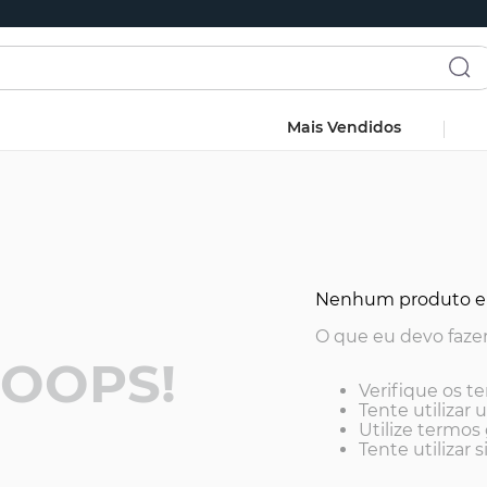
Mais Vendidos
Nenhum produto e
O que eu devo faze
OOPS!
Verifique os t
Tente utilizar 
Utilize termos
Tente utilizar