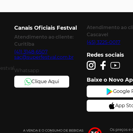
Canais Oficiais Festval
Atendimento ao cl
Cascavel
Atendimento ao cliente:
(45) 3225-0017
Curitiba
(41) 3148-6507
Redes sociais
sac@superfestval.com.br
Festval
Whatsapp
Baixe o Novo A
Os preços e 