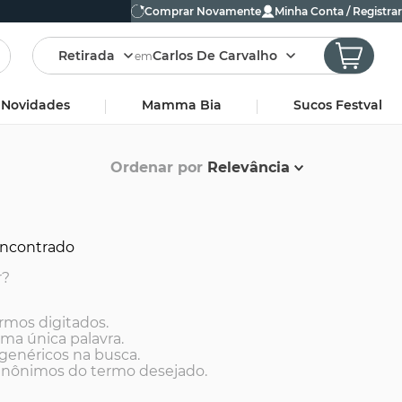
Comprar Novamente
Minha Conta / Registrar
Retirada
Carlos De Carvalho
em
Novidades
Mamma Bia
Sucos Festval
Ordenar por
Relevância
ncontrado
r?
ermos digitados.
uma única palavra.
 genéricos na busca.
 sinônimos do termo desejado.