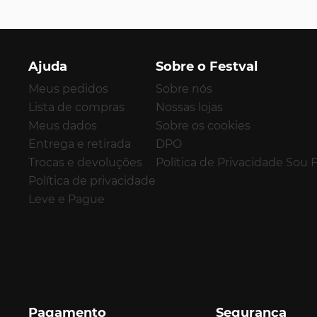
Ajuda
Sobre o Festval
Meus pedidos
Sobre nós
Lista de compras
Nossas lojas
Meus dados
Sobre os cookies
Entrega e retirada
DPO
Trocas e devoluções
Política de Privacidade Sou 
Política de privacidade
Leve e Pague
Pagamento
Segurança