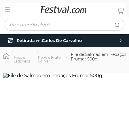
Procurando algo?
Retirada
Carlos De Carvalho
em
Filé de Salmão em Pedaços
Frios e
Peixe e Fruto
Frumar 500g
Laticínios
do Mar