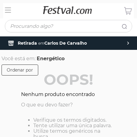
Procurando algo?
Retirada
Carlos De Carvalho
em
Você está em:
Energético
Ordenar por
OOPS!
Nenhum produto encontrado
O que eu devo fazer?
Verifique os termos digitados.
Tente utilizar uma única palavra.
Utilize termos genéricos na
busca.