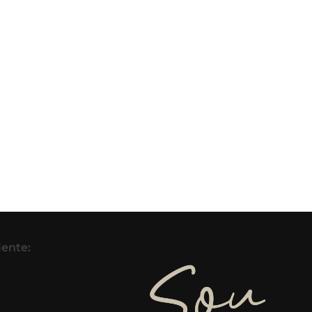
iente: