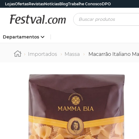
Lojas
Ofertas
Revistas
Notícias
Blog
Trabalhe Conosco
DPO
Buscar produtos
Departamentos
Importados
Massa
Macarrão Italiano M