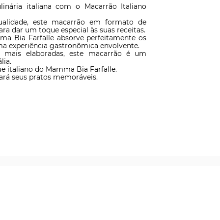
linária italiana com o Macarrão Italiano 
ualidade, este macarrão em formato de 
ara dar um toque especial às suas receitas.

a Bia Farfalle absorve perfeitamente os 
a experiência gastronômica envolvente.

s mais elaboradas, este macarrão é um 
ia.

e italiano do Mamma Bia Farfalle. 

ará seus pratos memoráveis.