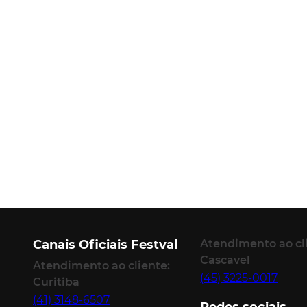
Canais Oficiais Festval
Atendimento ao cl
Cascavel
Atendimento ao cliente:
(45) 3225-0017
Curitiba
(41) 3148-6507