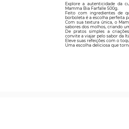
Explore a autenticidade da cu
Mamma Bia Farfalle 500g.

Feito com ingredientes de q
borboleta é a escolha perfeita p
Com sua textura única, o Mamm
sabores dos molhos, criando um
De pratos simples a criaçõe
convite a viajar pelo sabor da Itál
Eleve suas refeições com o toqu
Uma escolha deliciosa que torn