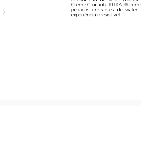
Creme Crocante KITKAT® comb
pedaços crocantes de wafe
experiência irresistivel.