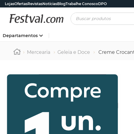
Lojas
Ofertas
Revistas
Notícias
Blog
Trabalhe Conosco
DPO
Buscar produtos
Departamentos
Mercearia
Geleia e Doce
Creme Crocant