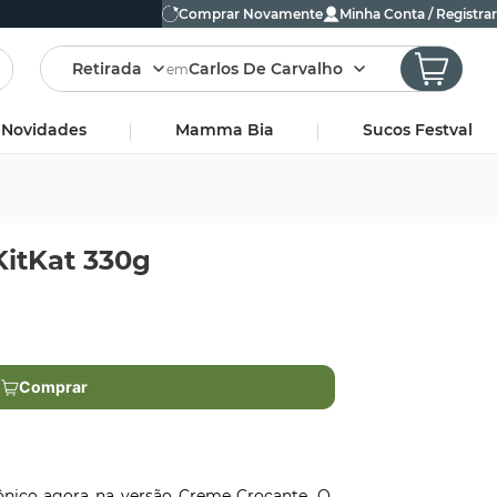
Comprar Novamente
Minha Conta / Registrar
Retirada
Carlos De Carvalho
em
Novidades
Mamma Bia
Sucos Festval
itKat 330g
Comprar
ônico agora na versão Creme Crocante. O 