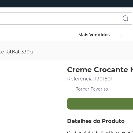
Mais Vendidos
e KitKat 330g
Creme Crocante K
Referência
:
1901801
Detalhes do Produto
O chocolate da Nestle mais ic