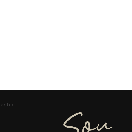
iente: