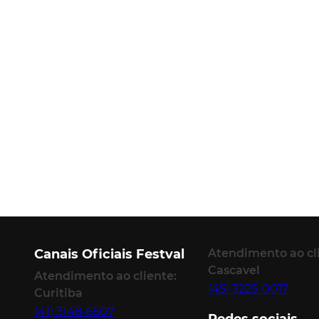
Canais Oficiais Festval
Atendimento ao cl
Cascavel
Atendimento ao cliente:
(45) 3225-0017
Curitiba
(41) 3148-6507