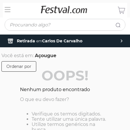
Procurando algo?
Retirada
Carlos De Carvalho
em
Você está em:
Açougue
Ordenar por
OOPS!
Nenhum produto encontrado
O que eu devo fazer?
Verifique os termos digitados.
Tente utilizar uma única palavra.
Utilize termos genéricos na
busca.