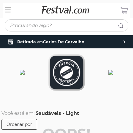
Procurando algo?
Retirada
Carlos De Carvalho
em
Você está em:
Saudáveis - Light
Ordenar por