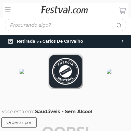
Procurando algo?
Retirada
Carlos De Carvalho
em
Você está em:
Saudáveis - Sem Álcool
Ordenar por