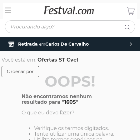
Procurando algo?
Retirada
Carlos De Carvalho
em
Você está em:
Ofertas ST Cvel
Ordenar por
OOPS!
Não encontramos nenhum
resultado para "
1605
"
O que eu devo fazer?
Verifique os termos digitados.
Tente utilizar uma única palavra.
Utilize termos genéricos na